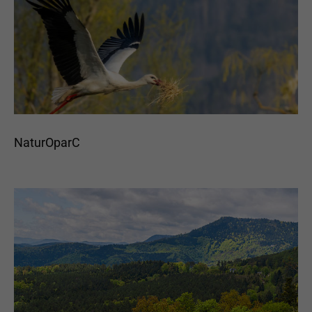
Afin que notre
site Web
fonctionne au
mieux lors de
votre visite. Si
vous refusez
ces cookies,
certaines
fonctionnalités
disparaîtront
du site.
NaturOparC
Marketing
En partageant
vos intérêts et
votre
comportement
lorsque vous
visitez notre
site, vous
augmentez les
chances de