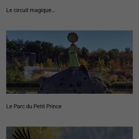
facultatifs. Ils
sont
Le circuit magique…
nécessaires au
fonctionnement
du site Web.
Statistiques
Afin que nous
puissions
améliorer la
fonctionnalité
et la structure
du site Web,
en fonction
de la manière
dont le site
Le Parc du Petit Prince
Web est
utilisé.
Experience