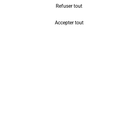
Refuser tout
Accepter tout
À la recherche d'un gîte au coeur de l'Alsace ?