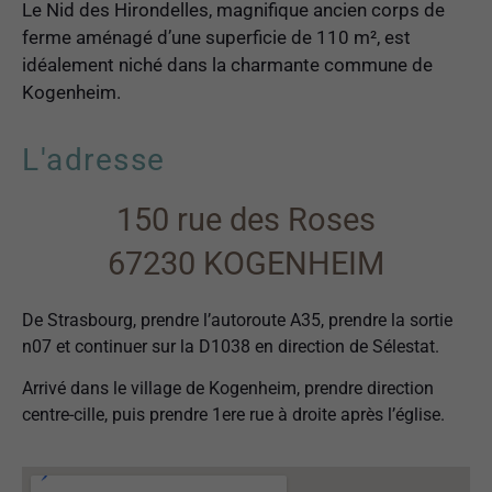
Le Nid des Hirondelles, magnifique ancien corps de
ferme aménagé d’une superficie de 110 m², est
idéalement niché dans la charmante commune de
Kogenheim.
L'adresse
150 rue des Roses
67230 KOGENHEIM
Nécessaires
Ces cookies ne
De Strasbourg, prendre l’autoroute A35, prendre la sortie
sont pas
n07 et continuer sur la D1038 en direction de Sélestat.
facultatifs. Ils
sont
Arrivé dans le village de Kogenheim, prendre direction
nécessaires au
fonctionnement
centre-cille, puis prendre 1ere rue à droite après l’église.
du site Web.