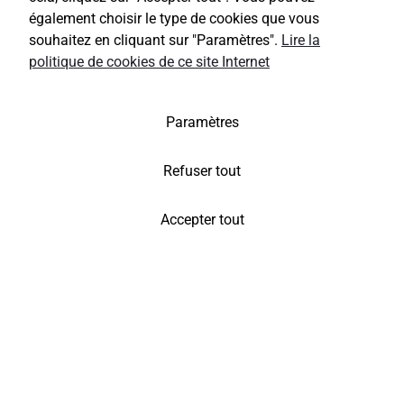
également choisir le type de cookies que vous
souhaitez en cliquant sur "Paramètres".
Lire la
politique de cookies de ce site Internet
Paramètres
Refuser tout
Accepter tout
À la recherche d'un gîte au coeur de l'Alsace ?
Découvrez vite notre
charmant gîte
accueillant jusqu'à 6